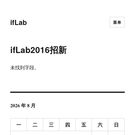
ifLab
菜单
ifLab2016招新
未找到字段。
2026 年 8 月
一
二
三
四
五
六
日