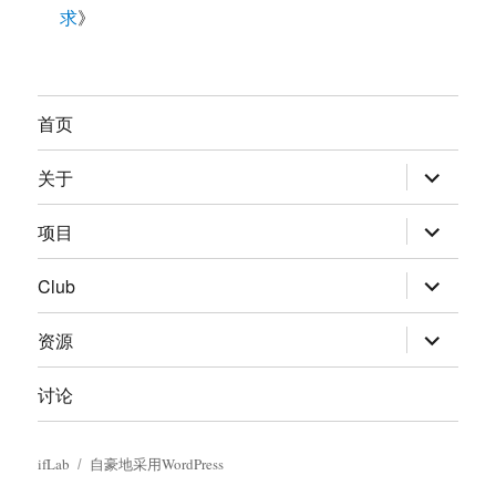
求
》
首页
展
关于
开
子
菜
展
项目
单
开
子
菜
展
Club
单
开
子
菜
展
资源
单
开
子
菜
讨论
单
ifLab
自豪地采用WordPress