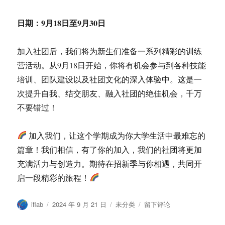
日期：
9月18日至9月30日
加入社团后，我们将为新生们准备一系列精彩的训练
营活动。从9月18日开始，你将有机会参与到各种技能
培训、团队建设以及社团文化的深入体验中。这是一
次提升自我、结交朋友、融入社团的绝佳机会，千万
不要错过！
加入我们，让这个学期成为你大学生活中最难忘的
篇章！我们相信，有了你的加入，我们的社团将更加
充满活力与创造力。期待在招新季与你相遇，共同开
启一段精彩的旅程！
作
发
分
于
iflab
2024 年 9 月 21 日
未分类
留下评论
者
布
类
2024
于
招