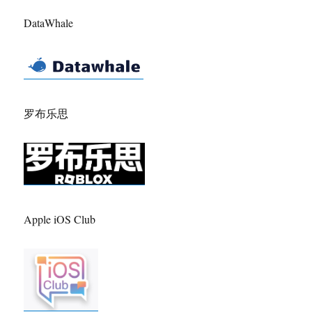
DataWhale
罗布乐思
Apple iOS Club