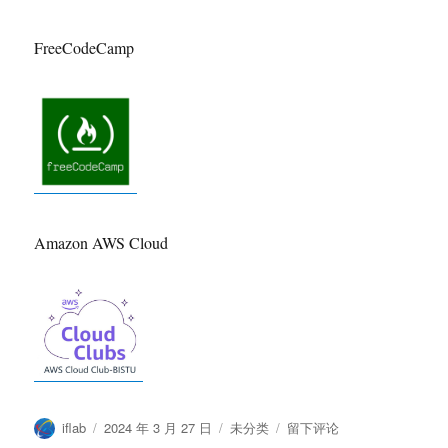
FreeCodeCamp
Amazon AWS Cloud
作
发
分
于
iflab
2024 年 3 月 27 日
未分类
留下评论
者
布
类
ifLab2024