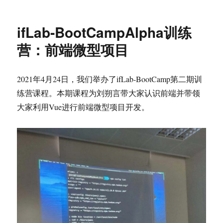
于
合
作
ifLab-BootCampAlpha训练
社
区
营：前端微型项目
2021年4月24日，我们举办了ifLab-BootCamp第二期训
练营课程。本期课程为刘朔言带大家认识前端并带领
大家利用Vue进行前端微型项目开发。