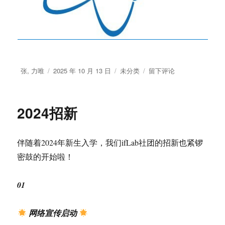
作
发
分
于
张, 力唯
2025 年 10 月 13 日
未分类
留下评论
者
布
类
ifLab
于
2025
招
2024招新
新
啦！
伴随着2024年新生入学，我们ifLab社团的招新也紧锣
密鼓的开始啦！
01
网络宣传启动