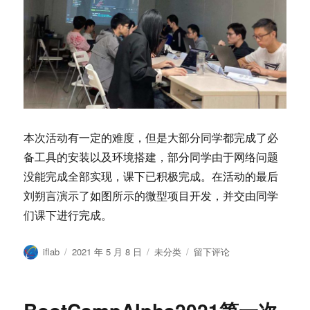
本次活动有一定的难度，但是大部分同学都完成了必
备工具的安装以及环境搭建，部分同学由于网络问题
没能完成全部实现，课下已积极完成。在活动的最后
刘朔言演示了如图所示的微型项目开发，并交由同学
们课下进行完成。
作
发
分
于
iflab
2021 年 5 月 8 日
未分类
留下评论
者
布
类
ifLab-
于
BootCampAlpha
训
练