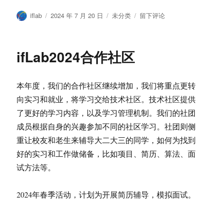
作
发
分
于
iflab
2024 年 7 月 20 日
未分类
留下评论
者
布
类
2024
于
年
上
ifLab2024合作社区
半
年
社
本年度，我们的合作社区继续增加，我们将重点更转
团
获
向实习和就业，将学习交给技术社区。技术社区提供
奖
了更好的学习内容，以及学习管理机制。我们的社团
情
成员根据自身的兴趣参加不同的社区学习。社团则侧
况
重让校友和老生来辅导大二大三的同学，如何为找到
好的实习和工作做储备，比如项目、简历、算法、面
试方法等。
2024年春季活动，计划为开展简历辅导，模拟面试。