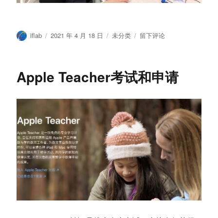
作
发
分
于
iflab
2021 年 4 月 18 日
未分类
留下评论
者
布
类
BootCampAlpha2021
于
第
一
Apple Teacher考试和申请
次
训
练
营
课
程