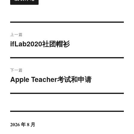
文
上一篇
章
ifLab2020社团帽衫
上
篇
导
文
航
章：
下一篇
Apple Teacher考试和申请
下
篇
文
章：
2026 年 8 月