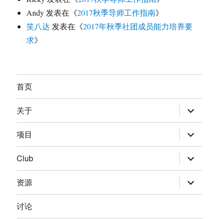
Andy
发表在《
2017秋季导师工作指南
》
笑八达
发表在《
2017年秋季社团成员能力培养要
求
》
首页
展
关于
开
子
菜
展
项目
单
开
子
菜
展
Club
单
开
子
菜
展
资源
单
开
子
菜
讨论
单