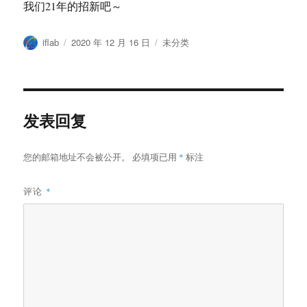
我们21年的招新吧～
作
发
分
iflab
2020 年 12 月 16 日
未分类
者
布
类
于
发表回复
您的邮箱地址不会被公开。
必填项已用
*
标注
评论
*