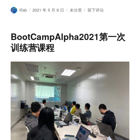
作
发
分
于
iflab
2021 年 5 月 8 日
未分类
留下评论
者
布
类
ifLab-
于
BootCampAlpha
训
BootCampAlpha2021第一次
练
营：
训练营课程
前
端
微
型
项
目