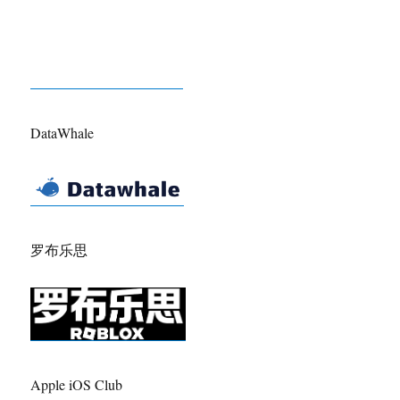
DataWhale
罗布乐思
Apple iOS Club