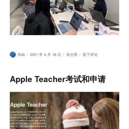
作
发
分
于
iflab
2021 年 4 月 18 日
未分类
留下评论
者
布
类
BootCampAlpha2021
于
第
一
Apple Teacher考试和申请
次
训
练
营
课
程