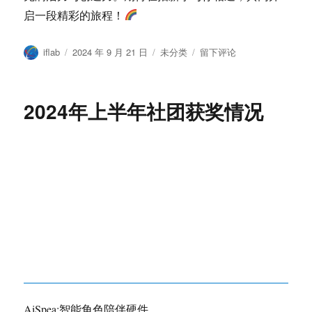
启一段精彩的旅程！
作
发
分
于
iflab
2024 年 9 月 21 日
未分类
留下评论
者
布
类
2024
于
招
新
2024年上半年社团获奖情况
AiSpea:智能角色陪伴硬件