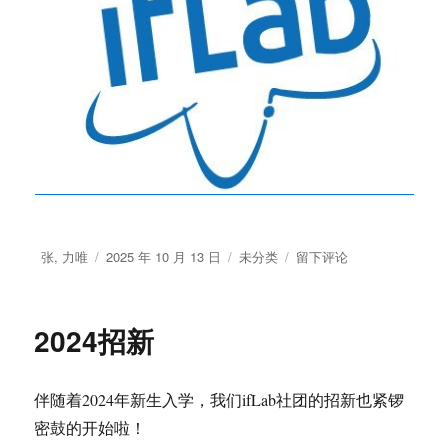
作
发
分
于
张, 力唯
2025 年 10 月 13 日
未分类
留下评论
者
布
类
ifLab
于
2025
招
2024招新
新
啦！
伴随着2024年新生入学，我们ifLab社团的招新也紧锣
密鼓的开始啦！