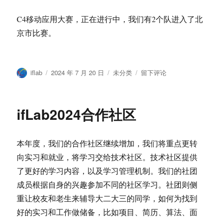
C4移动应用大赛，正在进行中，我们有2个队进入了北
京市比赛。
作
发
分
于
iflab
2024 年 7 月 20 日
未分类
留下评论
者
布
类
2024
于
年
上
ifLab2024合作社区
半
年
社
本年度，我们的合作社区继续增加，我们将重点更转
团
获
向实习和就业，将学习交给技术社区。技术社区提供
奖
了更好的学习内容，以及学习管理机制。我们的社团
情
成员根据自身的兴趣参加不同的社区学习。社团则侧
况
重让校友和老生来辅导大二大三的同学，如何为找到
好的实习和工作做储备，比如项目、简历、算法、面