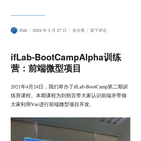
作
发
分
于
iflab
2024 年 3 月 27 日
未分类
留下评论
者
布
类
ifLab2024
于
合
作
ifLab-BootCampAlpha训练
社
区
营：前端微型项目
2021年4月24日，我们举办了ifLab-BootCamp第二期训
练营课程。本期课程为刘朔言带大家认识前端并带领
大家利用Vue进行前端微型项目开发。