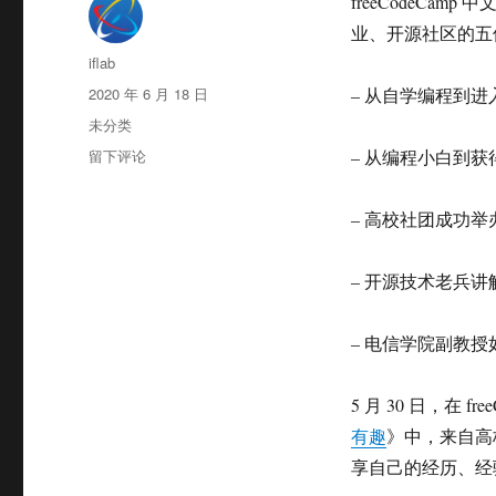
freeCodeC
业、开源社区的五
作
iflab
者
发
2020 年 6 月 18 日
– 从自学编程到进
布
分
未分类
于
类
于
留下评论
– 从编程小白到获得
我
们
– 高校社团成功
和
FreeCodeCamp
的
– 开源技术老兵讲解
联
合
活
– 电信学院副教授
动
5 月 30 日，在 f
有趣
》中，来自高
享自己的经历、经