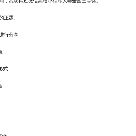
间，我获得过微信高校小程序大赛全国三等奖。
的正题。
进行分享：
衷
形式
备