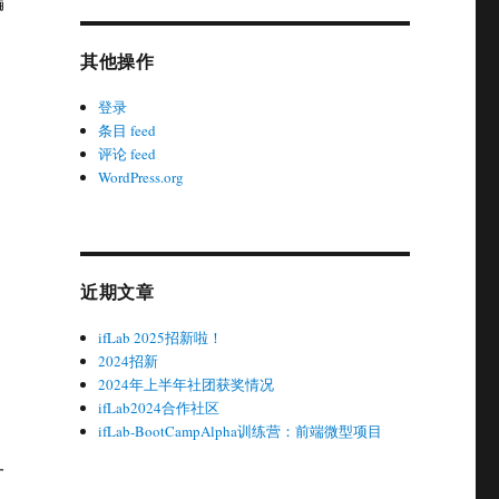
编
其他操作
登录
条目 feed
评论 feed
WordPress.org
近期文章
ifLab 2025招新啦！
2024招新
2024年上半年社团获奖情况
ifLab2024合作社区
ifLab-BootCampAlpha训练营：前端微型项目
一