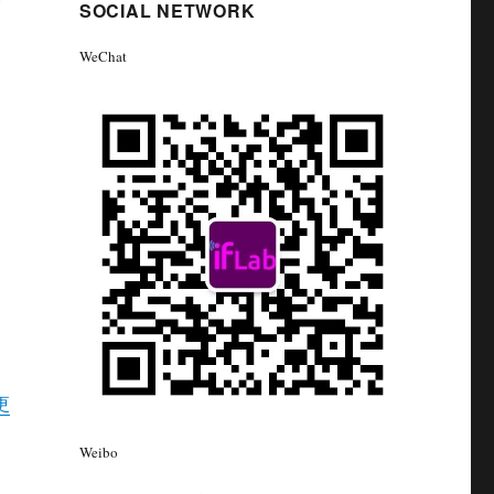
企
SOCIAL NETWORK
WeChat
更
Weibo