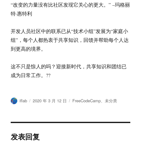
“改变的力量没有比社区发现它关心的更大。” –玛格丽
特·惠特利
开发人员社区中的联系已从“技术小组”发展为“家庭小
组”，每个人都热衷于共享知识，回馈并帮助每个人达
到更高的境界。
这不只是惊人的吗？迎接新时代，共享知识和团结已
成为日常工作。??
作
发
分
iflab
2020 年 3 月 12 日
FreeCodeCamp
、
未分类
者
布
类
于
发表回复