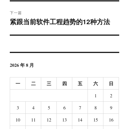
文
航
章：
下一篇
紧跟当前软件工程趋势的12种方法
下
篇
文
章：
2026 年 8 月
一
二
三
四
五
六
日
1
2
3
4
5
6
7
8
9
10
11
12
13
14
15
16