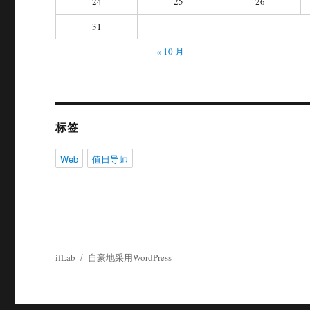
24
25
26
31
« 10 月
标签
Web
值日导师
ifLab
自豪地采用WordPress