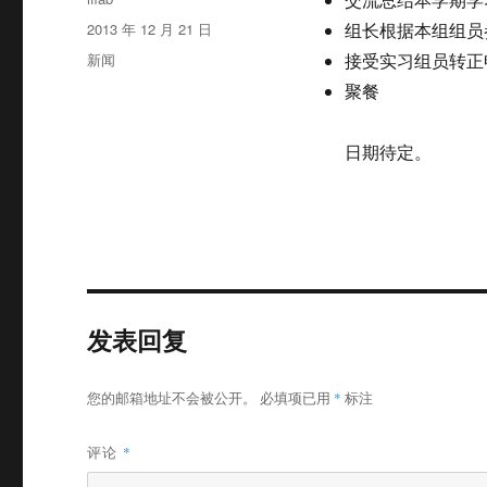
者
发
2013 年 12 月 21 日
组长根据本组组员
布
分
新闻
接受实习组员转正
于
类
聚餐
日期待定。
发表回复
您的邮箱地址不会被公开。
必填项已用
*
标注
评论
*