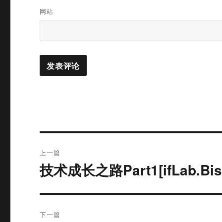
网站
文
上一篇
章
技术成长之路Part1[ifLab.Bis
上
篇
导
文
航
章：
下一篇