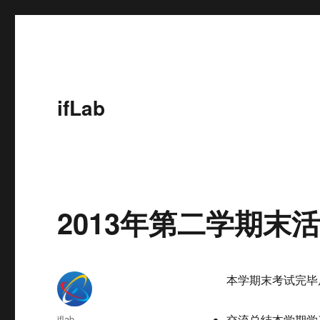
ifLab
2013年第二学期末
本学期末考试完毕
作
iflab
交流总结本学期学