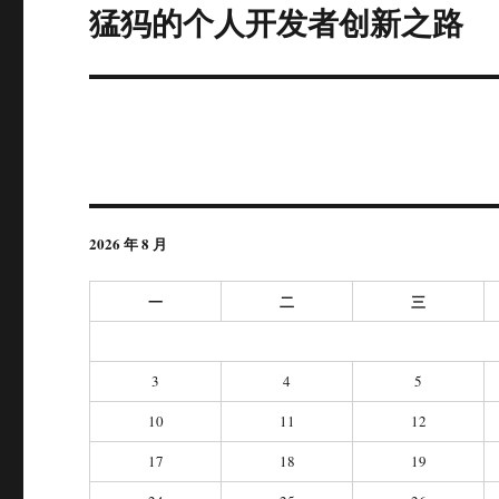
猛犸的个人开发者创新之路
下
篇
文
章：
2026 年 8 月
一
二
三
3
4
5
10
11
12
17
18
19