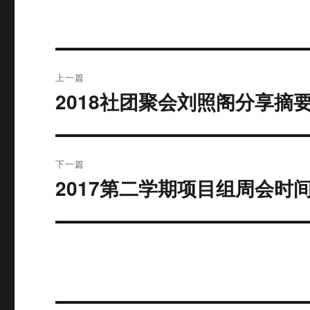
文
上一篇
章
2018社团聚会刘照阁分享摘
上
篇
导
文
航
章：
下一篇
2017第二学期项目组周会时
下
篇
文
章：