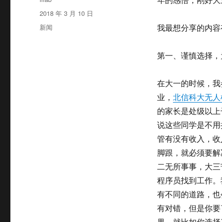
者
发
2018 年 3 月 10 日
布
分
新闻
我最想分享的内容
于
类
第一、谨慎选择，
在大一的时候，我
业，
北信科大无人
的家长是处级以上
说这些同学是不用
管有没有收入，收
脚跟，就必须要解
二无所事事，大三
程序员找到工作。
有不同的道路，也
有对错，但是你要
果。就比如你选择