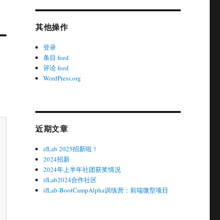
其他操作
登录
条目 feed
评论 feed
WordPress.org
近期文章
ifLab 2025招新啦！
2024招新
2024年上半年社团获奖情况
ifLab2024合作社区
ifLab-BootCampAlpha训练营：前端微型项目