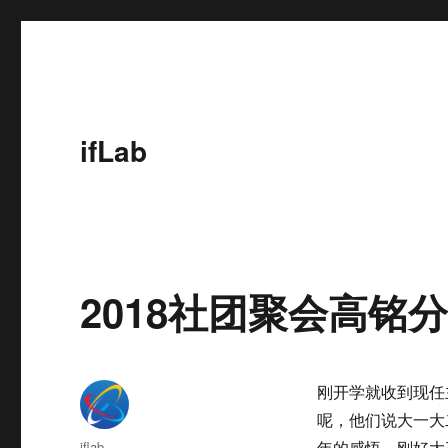
ifLab
2018社团聚会高铭
刚开学就收到现任
呢，他们说大一大
作
iflab
年的感悟，刚好大