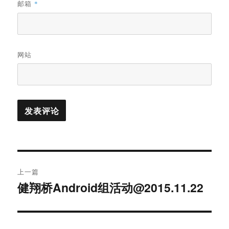
邮箱
*
网站
文
上一篇
章
健翔桥Android组活动@2015.11.22
上
篇
导
文
航