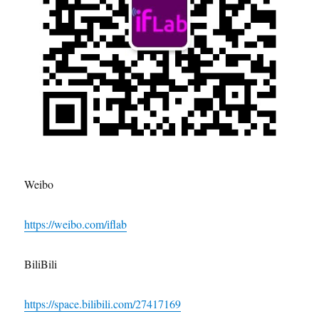
Weibo
https://weibo.com/iflab
BiliBili
https://space.bilibili.com/27417169