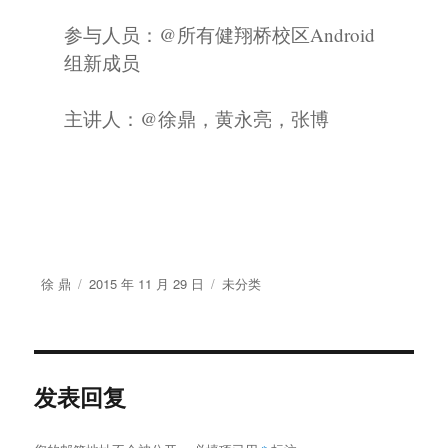
参与人员：@所有健翔桥校区Android
组新成员
主讲人：@徐鼎，黄永亮，张博
作
发
分
徐 鼎
2015 年 11 月 29 日
未分类
者
布
类
于
发表回复