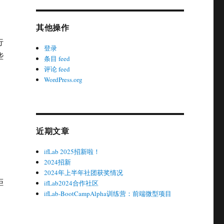
其他操作
行
登录
些
条目 feed
评论 feed
WordPress.org
近期文章
ifLab 2025招新啦！
2024招新
2024年上半年社团获奖情况
拒
ifLab2024合作社区
ifLab-BootCampAlpha训练营：前端微型项目