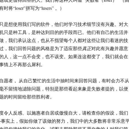
“loser”拼写为“lusers” 。）
只是想使用我们写的软件，他们对学习技术细节没有兴趣。对大
机只是种工具，是种达到目的的手段而已。他们有自己的生活并
做，我们承认这点，也从不指望每个人都对这些让我们着迷的技
过，我们回答问题的风格是为了适应那些
真正
对此有兴趣并愿意
的人，这一点不会变，也不该变。如果连这都变了，我们就会在
事情上不再那么犀利。
自愿者， 从自己繁忙的生活中抽时间来回答问题，有时会力不
毫不留情地滤除问题，特别是那些看起来象是失败者提的，以便
题的时间留给那些胜利者。
度令人反感、以施惠者自居或傲慢自大，请检查你的假设，我们
─事实上，假如你做了该做的努力，我们中的大多数将非常乐意
欢迎你接纳我们的文化。试图去帮助那些不愿自救的人对我们简