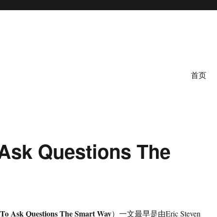
首页
k Questions The
To Ask Questions The Smart Way
）一文最早是由Eric Steven