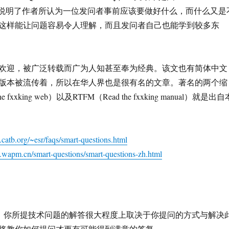
撰写，说明了作者所认为一位发问者事前应该要做好什么，而什么又是
这样能让问题容易令人理解，而且发问者自己也能学到较多东
欢迎，被广泛转载而广为人知甚至奉为经典。该文也有简体中文
版本被流传着，所以在华人界也是很有名的文章。著名的两个缩
he fxxking web）以及RTFM（Read the fxxking manual）就是出自
catb.org/~esr/faqs/smart-questions.html
.wapm.cn/smart-questions/smart-questions-zh.html
，你所提技术问题的解答很大程度上取决于你提问的方式与解决
将教你如何提问才更有可能得到满意的答复。