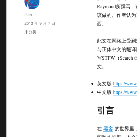
Raymond所
作
iflab
该做的。作者认为
者
发
2013 年 9 月 7 日
西。
布
分
未分类
于
类
此文在网络上受到
与正体中文的翻译
写STFW（Search t
文。
英文版
https://www.
中文版
https://www
引言
在
黑客
的世界里
问题的难度，本文