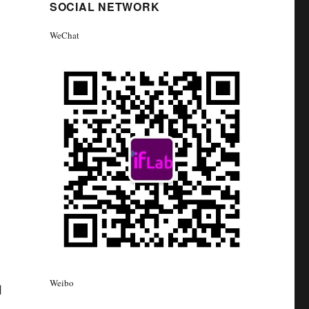
SOCIAL NETWORK
WeChat
Weibo
用
由