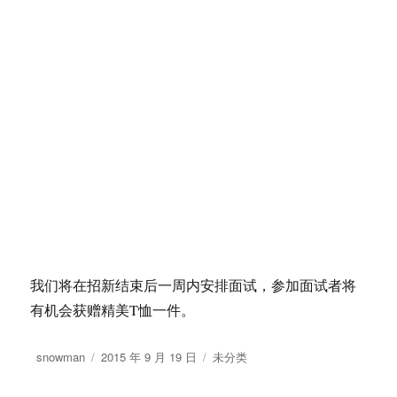
我们将在招新结束后一周内安排面试，参加面试者将
有机会获赠精美T恤一件。
作
发
分
snowman
2015 年 9 月 19 日
未分类
者
布
类
于