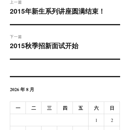
上一篇
章
2015年新生系列讲座圆满结束！
上
篇
导
文
航
章：
下一篇
2015秋季招新面试开始
下
篇
文
章：
2026 年 8 月
一
二
三
四
五
六
日
1
2