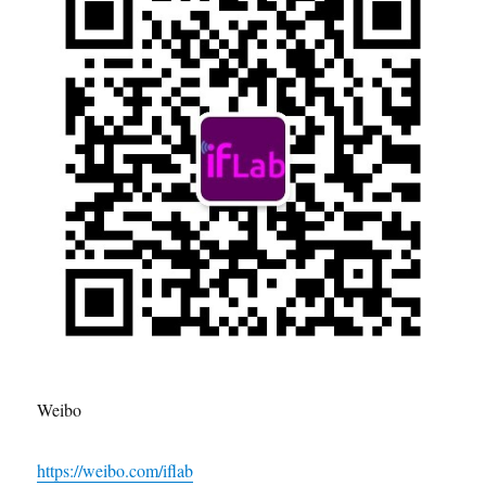
Weibo
https://weibo.com/iflab