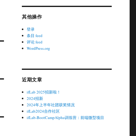
其他操作
登录
条目 feed
评论 feed
WordPress.org
近期文章
ifLab 2025招新啦！
2024招新
2024年上半年社团获奖情况
ifLab2024合作社区
ifLab-BootCampAlpha训练营：前端微型项目