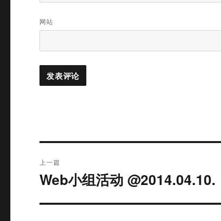
网站
文
上一篇
章
Web小组活动 @2014.04.10.
上
篇
导
文
航
章：