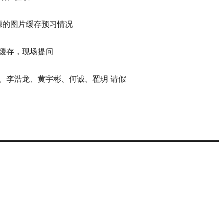
源的图片缓存预习情况
缓存，现场提问
、李浩龙、黄宇彬、何诚、翟玥 请假