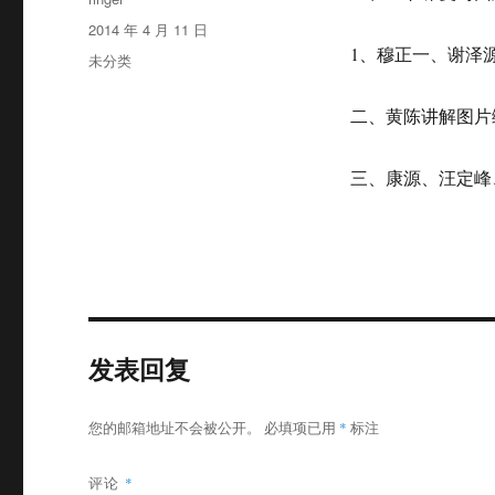
者
发
2014 年 4 月 11 日
布
1、穆正一、谢泽
分
未分类
于
类
二、黄陈讲解图片
三、康源、汪定峰
发表回复
您的邮箱地址不会被公开。
必填项已用
*
标注
评论
*