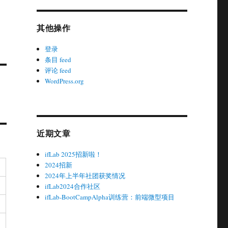
其他操作
登录
条目 feed
评论 feed
WordPress.org
近期文章
ifLab 2025招新啦！
2024招新
2024年上半年社团获奖情况
ifLab2024合作社区
ifLab-BootCampAlpha训练营：前端微型项目