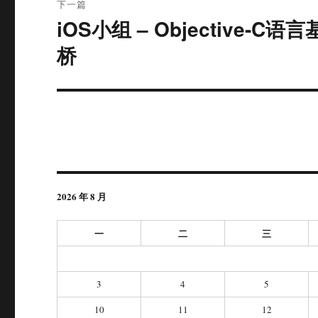
下一篇
iOS小组 – Objective-C语
下
篇
桥
文
章：
2026 年 8 月
一
二
三
3
4
5
10
11
12